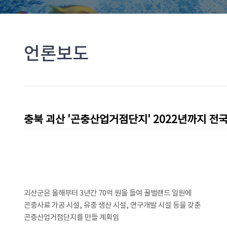
언론보도
충북 괴산 '곤충산업거점단지' 2022년까지 전국
괴산군은 올해부터 3년간 70억 원을 들여 꿀벌랜드 일원에
곤충사료 가공 시설, 유충 생산 시설, 연구개발 시설 등을 갖춘
곤충산업거점단지를 만들 계획임