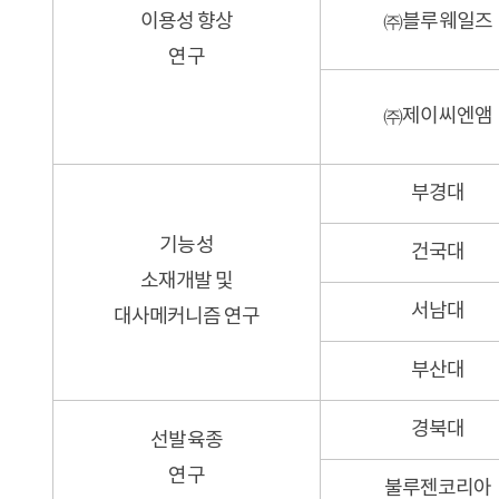
이용성 향상
㈜블루웨일즈
연구
㈜제이씨엔앰
부경대
기능성
건국대
소재개발 및
서남대
대사메커니즘 연구
부산대
경북대
선발육종
연구
불루젠코리아