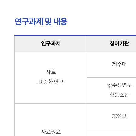
연구과제 및 내용
연구과제
참여기관
제주대
사료
표준화 연구
㈜수생연구
협동조합
㈜샘표
사료원료